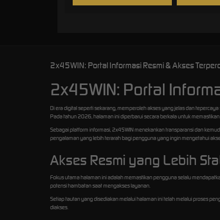
2x45WIN: Portal Informasi Resmi & Akses Terpe
2x45WIN: Portal Inform
Di era digital seperti sekarang, memperoleh akses yang jelas dan tepercay
Pada tahun 2026, halaman ini diperbarui secara berkala untuk memastikan
Sebagai platform informasi, 2x45WIN menekankan transparansi dan kemud
pengalaman yang lebih terarah bagi pengguna yang ingin mengetahui akses
Akses Resmi yang Lebih Sta
Fokus utama halaman ini adalah memastikan pengguna selalu mendapatkan 
potensi hambatan saat mengakses layanan.
Setiap tautan yang disediakan melalui halaman ini telah melalui proses pe
diakses.