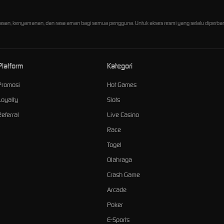
asan, kenyamanan, dan rasa aman bagi semua pengguna. Untuk akses resmi yang selalu diperbaru
Platform
Kategori
Promosi
Hot Games
Loyalty
Slots
Referral
Live Casino
Race
Togel
Olahraga
Crash Game
Arcade
Poker
E-Sports