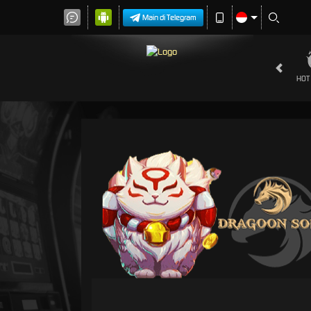
Main di Telegram
HOT