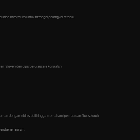
aian antarmuka untuk berbagai perangkat terbaru.
n relevan dan diperbarui secara konsisten.
man dengan lebih stabil hingga memahami pembaruan fitur, seluruh
perubahan sistem.