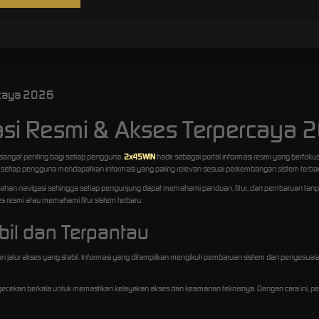
rcaya 2026
asi Resmi & Akses Terpercaya 
a sangat penting bagi setiap pengguna.
2x45WIN
hadir sebagai portal informasi resmi yang berf
 setiap pengguna mendapatkan informasi yang paling relevan sesuai perkembangan sistem terbar
ahan navigasi sehingga setiap pengunjung dapat memahami panduan, fitur, dan pembaruan tanp
 resmi atau memahami fitur sistem terbaru.
bil dan Terpantau
jalur akses yang stabil. Informasi yang ditampilkan mengikuti pembaruan sistem dan penyesu
ngecekan berkala untuk memastikan kelayakan akses dan keamanan teknisnya. Dengan cara ini, peng