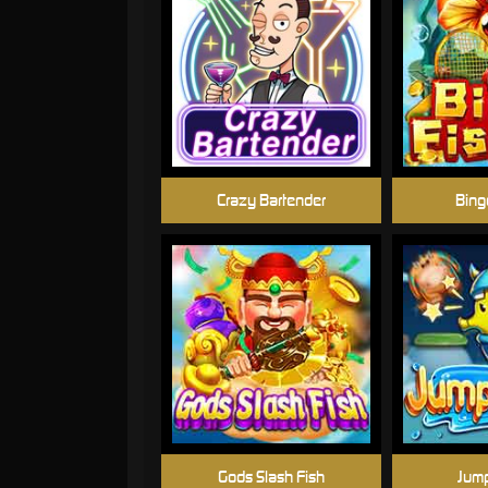
Crazy Bartender
Bing
Gods Slash Fish
Jum