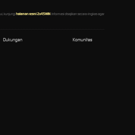
i, kunjungi
halaman resmi 2x45WIN
. Informasi disajikan secara ringkas agar
Dukungan
Komunitas