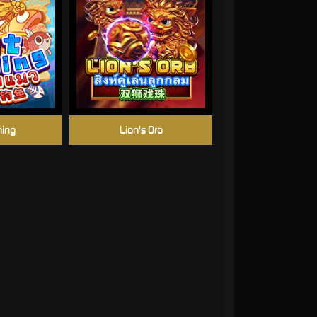
hing
Lion's Orb