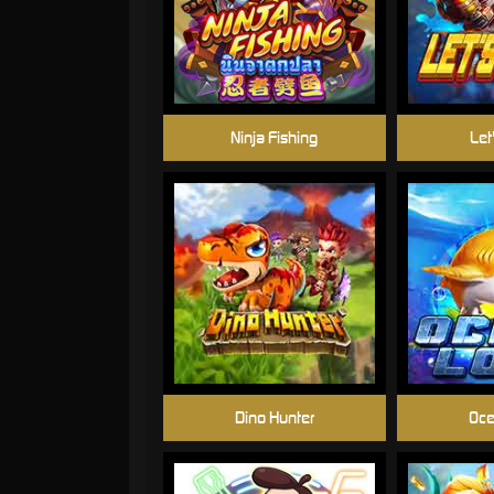
Ninja Fishing
Let
Dino Hunter
Oce