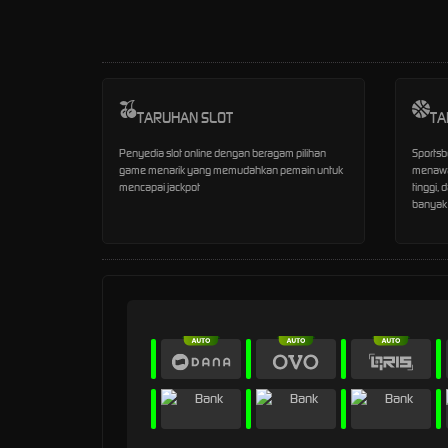
TARUHAN SLOT
TA
Penyedia slot online dengan beragam pilihan
Sportsb
game menarik yang memudahkan pemain untuk
menawar
mencapai jackpot
tinggi,
banyak 