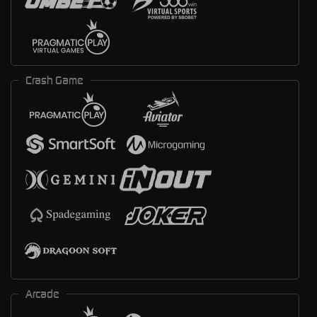
Crash Game
Arcade