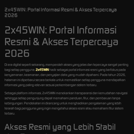
2x45WIN: Portal Informasi Resmi & Akses Terpercaya
2026
2x45WIN: Portal Informasi
Resmi & Akses Terpercaya
2026
Di era digital seperti sekarang, memperoleh akses yang jelas dan tepercaya sangat penting
bagi setiap pengguna.
2x45WIN
hadir sebagai portal informasi resmi yang berfokus pada
kenyamanan, keamanan, dan penyajian data yang mudah dipahami. Pada tahun 2026,
halaman ini diperbarui secara berkala untuk memastikan setiap pengguna mendapatkan
informasi yang paling relevan sesuai perkembangan sistem terbaru.
Sebagai platform informasi, 2x45WIN menekankan transparansi dan kemudahan navigasi
sehingga setiap pengunjung dapat memahami panduan, fitur, dan pembaruan tanpa
kebingungan. Pendekatan ini dirancang untuk menghadirkan pengalaman yang lebih
terarah bagi pengguna yang ingin mengetahui akses resmi atau memahami fitur sistem
terbaru.
Akses Resmi yang Lebih Stabil