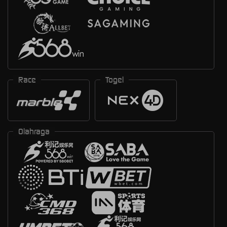
Race
Togel
Olahraga