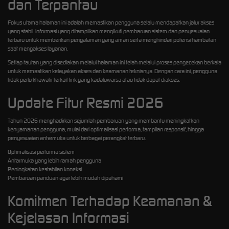
dan Terpantau
Fokus utama halaman ini adalah memastikan pengguna selalu mendapatkan jalur akses
yang stabil. Informasi yang ditampilkan mengikuti pembaruan sistem dan penyesuaian
terbaru untuk memberikan pengalaman yang aman serta menghindari potensi hambatan
saat mengakses layanan.
Setiap tautan yang disediakan melalui halaman ini telah melalui proses pengecekan berkala
untuk memastikan kelayakan akses dan keamanan teknisnya. Dengan cara ini, pengguna
tidak perlu khawatir terkait link yang kadaluwarsa atau tidak dapat diakses.
Update Fitur Resmi 2026
Tahun 2026 menghadirkan sejumlah pembaruan yang membantu meningkatkan
kenyamanan pengguna, mulai dari optimalisasi performa, tampilan responsif, hingga
penyesuaian antarmuka untuk berbagai perangkat terbaru.
Optimalisasi performa sistem
Antarmuka yang lebih ramah pengguna
Peningkatan kestabilan koneksi
Pembaruan panduan agar lebih mudah dipahami
Komitmen Terhadap Keamanan &
Kejelasan Informasi