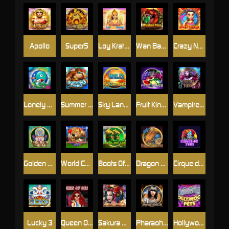
Apollo
Super5
Loy Krathong
Wan Bao Dino
Crazy Nuozha
Lonely Planet
Summer Mood
Sky Lantern
Fruit King II
Vampire Kiss
Golden Mayan
World Cup Russia 2018
Boots Of Luck
Dragon Hunters
Cirque de fous
Lucky 3
Queen Of Dead
Sakura Legend
Pharaoh's Gold
Hollywood Pets