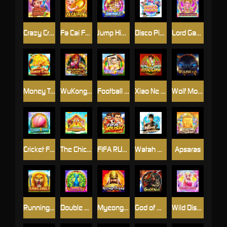
Crazy Crazy 3
Fa Cai Fu Wa
Jump High 2
Disco Piggy
Lord Ganesha
Money Tree
WuKong&Peaches
Football Fever
Xiao Ne Zha
Wolf Moon
Cricket Fever
The Chicken House
FIFA RUSH
Watah Master
Apsaras
Running Animals
Double Fly
Myeong-ryang
God of War
Wild Disco Night