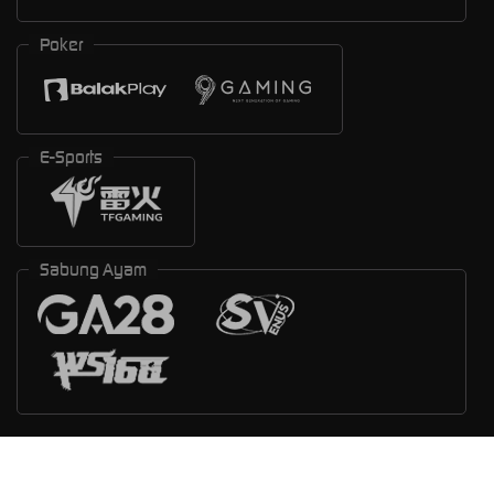
Poker
E-Sports
Sabung Ayam