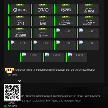
* Selama bank maintenance dan bank offline deposit dan penarikan tidak dapat
diproses
©2026 2X45WIN menawarkan berbagai macam provider pilihan terbaik dan didukung
oleh Layanan Pelanggan profesional 24/7 yang siap melayani Anda.
UNDUH
APLIKASI