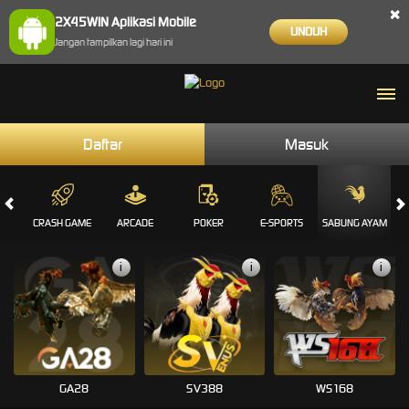
×
2X45WIN Aplikasi Mobile
UNDUH
Jangan tampilkan lagi hari ini
Daftar
Masuk
AGA
CRASH GAME
ARCADE
POKER
E-SPORTS
SABUNG AYAM
i
i
i
GA28
SV388
WS168