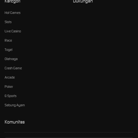
Kategori
Dukungan
Hot Games
Slots
Live Casino
Race
Togel
Olahraga
Crash Game
Arcade
Poker
E-Sports
Sabung Ayam
Komunitas