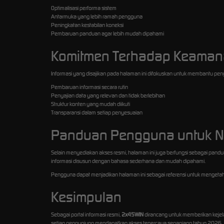
Optimalisasi performa sistem
Antarmuka yang lebih ramah pengguna
Peningkatan kestabilan koneksi
Pembaruan panduan agar lebih mudah dipahami
Komitmen Terhadap Keamana
Informasi yang disajikan pada halaman ini difokuskan untuk membantu peng
Pembaruan informasi secara rutin
Penyajian data yang relevan dan tidak berlebihan
Struktur konten yang mudah diikuti
Transparansi dalam setiap penyesuaian
Panduan Pengguna untuk N
Selain menyediakan akses resmi, halaman ini juga berfungsi sebagai pa
informasi disusun dengan bahasa sederhana dan mudah dipahami.
Pengguna dapat menjadikan halaman ini sebagai referensi untuk mengetahui 
Kesimpulan
Sebagai portal informasi resmi,
2x45WIN
dirancang untuk memberikan kejel
setiap pengunjung mendapatkan akses tepercaya sepanjang tahun 2026.