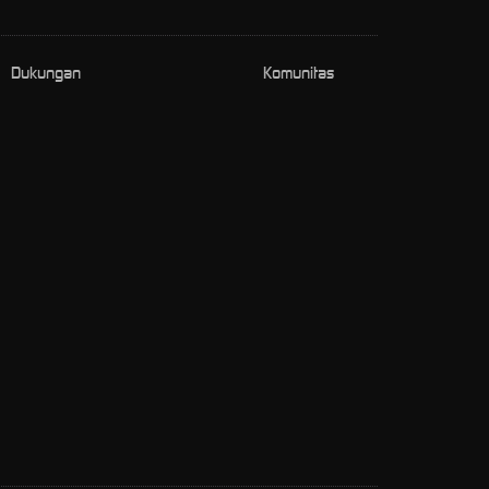
Dukungan
Komunitas