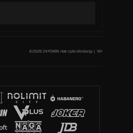
©2026 2X45WIN. Hak cipta dilindungi | 18+