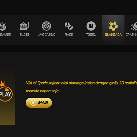
 GAMES
SLOTS
LIVE CASINO
RACE
TOGEL
OLAHRAGA
CRASH
Virtual Sports sajikan aksi olahraga instan dengan grafis 3D realisti
tersedia kapan saja.
MAIN