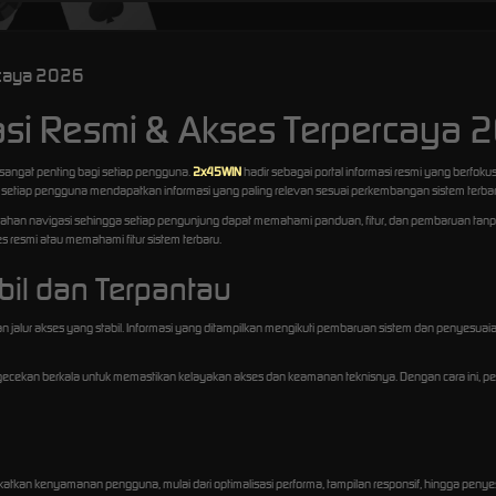
rcaya 2026
asi Resmi & Akses Terpercaya 
a sangat penting bagi setiap pengguna.
2x45WIN
hadir sebagai portal informasi resmi yang berf
 setiap pengguna mendapatkan informasi yang paling relevan sesuai perkembangan sistem terbar
ahan navigasi sehingga setiap pengunjung dapat memahami panduan, fitur, dan pembaruan tanp
 resmi atau memahami fitur sistem terbaru.
bil dan Terpantau
jalur akses yang stabil. Informasi yang ditampilkan mengikuti pembaruan sistem dan penyesu
ngecekan berkala untuk memastikan kelayakan akses dan keamanan teknisnya. Dengan cara ini, peng
 kenyamanan pengguna, mulai dari optimalisasi performa, tampilan responsif, hingga penyesu